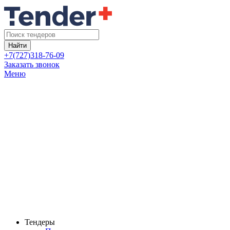
Найти
+7(727)318-76-09
Заказать звонок
Меню
Тендеры