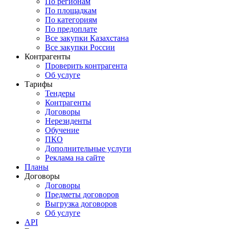
По регионам
По площадкам
По категориям
По предоплате
Все закупки Казахстана
Все закупки России
Контрагенты
Проверить контрагента
Об услуге
Тарифы
Тендеры
Контрагенты
Договоры
Нерезиденты
Обучение
ПКО
Дополнительные услуги
Реклама на сайте
Планы
Договоры
Договоры
Предметы договоров
Выгрузка договоров
Об услуге
API