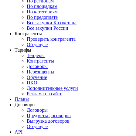
По регионам
По площадкам
По категориям
По предоплате
Все закупки Казахстана
Все закупки России
Контрагенты
Проверить контрагента
Об услуге
Тарифы
Тендеры
Контрагенты
Договоры
Нерезиденты
Обучение
ПКО
Дополнительные услуги
Реклама на сайте
Планы
Договоры
Договоры
Предметы договоров
Выгрузка договоров
Об услуге
API