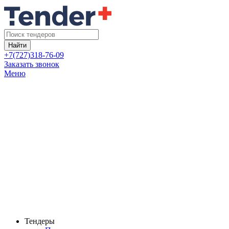
Найти
+7(727)318-76-09
Заказать звонок
Меню
Тендеры