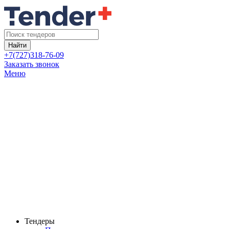
Найти
+7(727)318-76-09
Заказать звонок
Меню
Тендеры