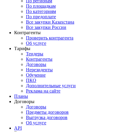
По регионам
По площадкам
По категориям
По предоплате
Все закупки Казахстана
Все закупки России
Контрагенты
Проверить контрагента
Об услуге
Тарифы
Тендеры
Контрагенты
Договоры
Нерезиденты
Обучение
ПКО
Дополнительные услуги
Реклама на сайте
Планы
Договоры
Договоры
Предметы договоров
Выгрузка договоров
Об услуге
API