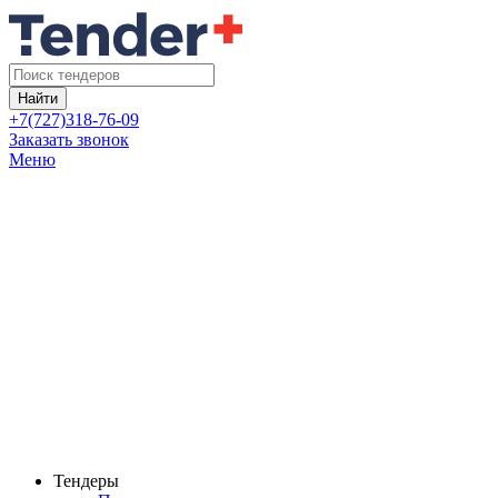
Найти
+7(727)318-76-09
Заказать звонок
Меню
Тендеры