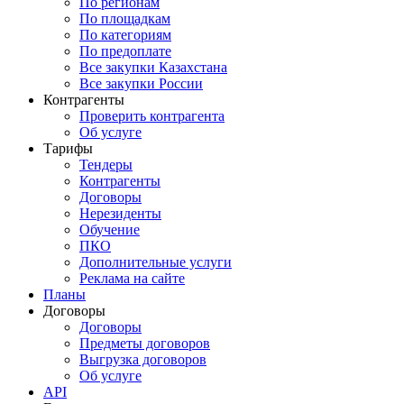
По регионам
По площадкам
По категориям
По предоплате
Все закупки Казахстана
Все закупки России
Контрагенты
Проверить контрагента
Об услуге
Тарифы
Тендеры
Контрагенты
Договоры
Нерезиденты
Обучение
ПКО
Дополнительные услуги
Реклама на сайте
Планы
Договоры
Договоры
Предметы договоров
Выгрузка договоров
Об услуге
API