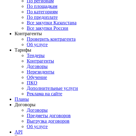
По регионам
По площадкам
По категориям
По предоплате
Все закупки Казахстана
Все закупки России
Контрагенты
Проверить контрагента
Об услуге
Тарифы
Тендеры
Контрагенты
Договоры
Нерезиденты
Обучение
ПКО
Дополнительные услуги
Реклама на сайте
Планы
Договоры
Договоры
Предметы договоров
Выгрузка договоров
Об услуге
API