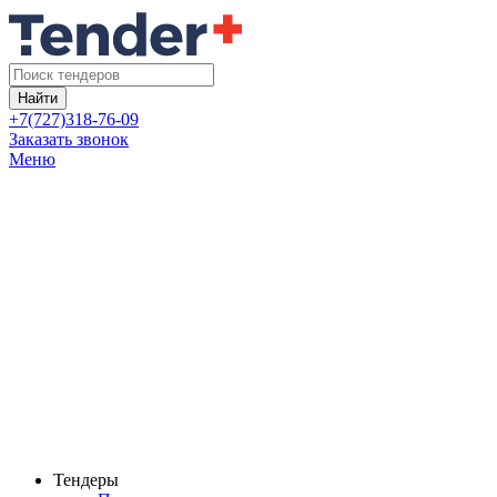
Найти
+7(727)318-76-09
Заказать звонок
Меню
Тендеры