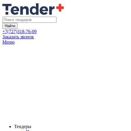
Найти
+7(727)318-76-09
Заказать звонок
Меню
Тендеры