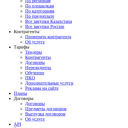
По регионам
По площадкам
По категориям
По предоплате
Все закупки Казахстана
Все закупки России
Контрагенты
Проверить контрагента
Об услуге
Тарифы
Тендеры
Контрагенты
Договоры
Нерезиденты
Обучение
ПКО
Дополнительные услуги
Реклама на сайте
Планы
Договоры
Договоры
Предметы договоров
Выгрузка договоров
Об услуге
API