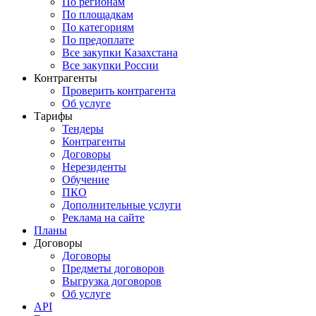
По регионам
По площадкам
По категориям
По предоплате
Все закупки Казахстана
Все закупки России
Контрагенты
Проверить контрагента
Об услуге
Тарифы
Тендеры
Контрагенты
Договоры
Нерезиденты
Обучение
ПКО
Дополнительные услуги
Реклама на сайте
Планы
Договоры
Договоры
Предметы договоров
Выгрузка договоров
Об услуге
API