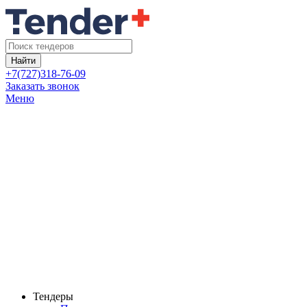
Найти
+7(727)318-76-09
Заказать звонок
Меню
Тендеры