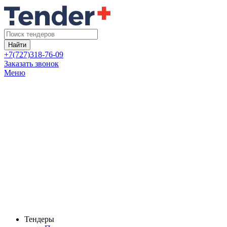
Найти
+7(727)318-76-09
Заказать звонок
Меню
Тендеры