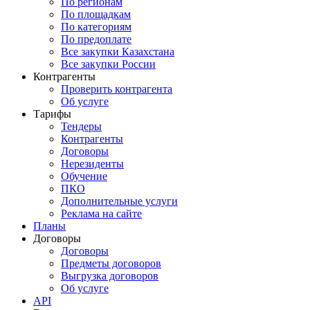
По регионам
По площадкам
По категориям
По предоплате
Все закупки Казахстана
Все закупки России
Контрагенты
Проверить контрагента
Об услуге
Тарифы
Тендеры
Контрагенты
Договоры
Нерезиденты
Обучение
ПКО
Дополнительные услуги
Реклама на сайте
Планы
Договоры
Договоры
Предметы договоров
Выгрузка договоров
Об услуге
API