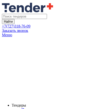
Найти
+7(727)318-76-09
Заказать звонок
Меню
Тендеры