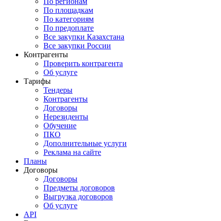
По регионам
По площадкам
По категориям
По предоплате
Все закупки Казахстана
Все закупки России
Контрагенты
Проверить контрагента
Об услуге
Тарифы
Тендеры
Контрагенты
Договоры
Нерезиденты
Обучение
ПКО
Дополнительные услуги
Реклама на сайте
Планы
Договоры
Договоры
Предметы договоров
Выгрузка договоров
Об услуге
API