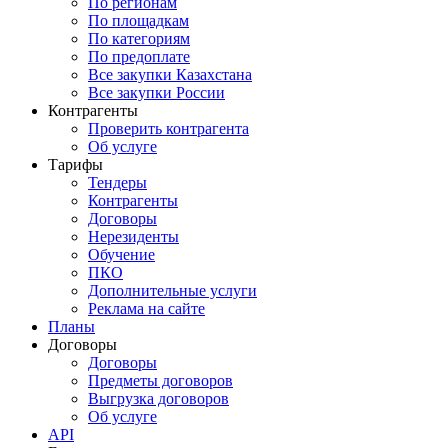
По регионам
По площадкам
По категориям
По предоплате
Все закупки Казахстана
Все закупки России
Контрагенты
Проверить контрагента
Об услуге
Тарифы
Тендеры
Контрагенты
Договоры
Нерезиденты
Обучение
ПКО
Дополнительные услуги
Реклама на сайте
Планы
Договоры
Договоры
Предметы договоров
Выгрузка договоров
Об услуге
API