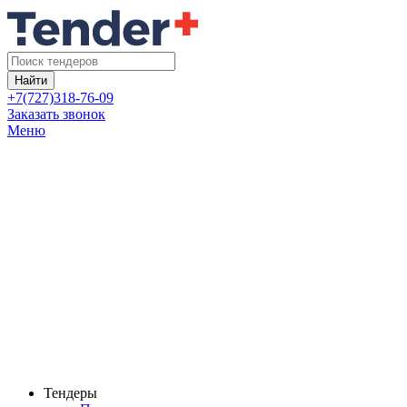
Найти
+7(727)318-76-09
Заказать звонок
Меню
Тендеры