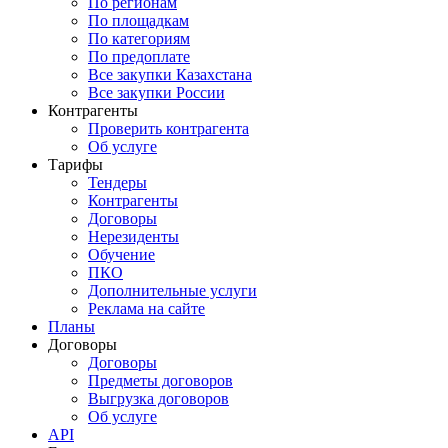
По регионам
По площадкам
По категориям
По предоплате
Все закупки Казахстана
Все закупки России
Контрагенты
Проверить контрагента
Об услуге
Тарифы
Тендеры
Контрагенты
Договоры
Нерезиденты
Обучение
ПКО
Дополнительные услуги
Реклама на сайте
Планы
Договоры
Договоры
Предметы договоров
Выгрузка договоров
Об услуге
API