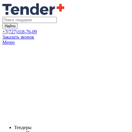
Найти
+7(727)318-76-09
Заказать звонок
Меню
Тендеры