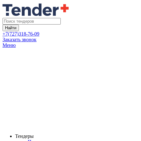
Найти
+7(727)318-76-09
Заказать звонок
Меню
Тендеры