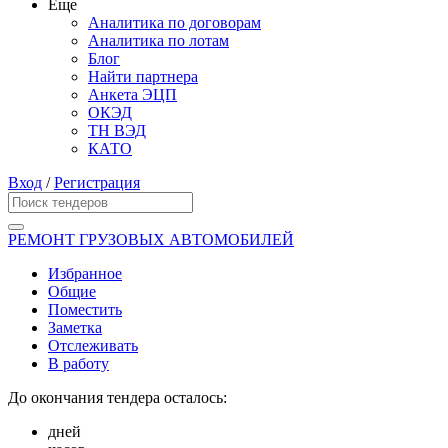
Еще
Аналитика по договорам
Аналитика по лотам
Блог
Найти партнера
Анкета ЭЦП
ОКЭД
ТН ВЭД
КАТО
Вход
/
Регистрация
РЕМОНТ ГРУЗОВЫХ АВТОМОБИЛЕЙ
Избранное
Общие
Поместить
Заметка
Отслеживать
В работу
До окончания тендера осталось:
дней