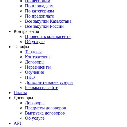
По регионам
По площадкам
По категориям
По предоплате
Все закупки Казахстана
Все закупки России
Контрагенты
Проверить контрагента
Об услуге
Тарифы
Тендеры
Контрагенты
Договоры
Нерезиденты
Обучение
ПКО
Дополнительные услуги
Реклама на сайте
Планы
Договоры
Договоры
Предметы договоров
Выгрузка договоров
Об услуге
API