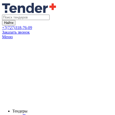
Найти
+7(727)318-76-09
Заказать звонок
Меню
Тендеры