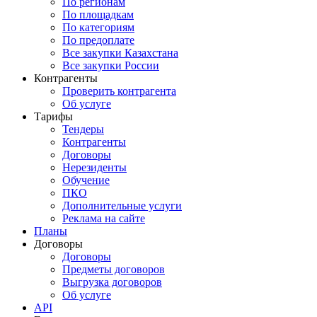
По регионам
По площадкам
По категориям
По предоплате
Все закупки Казахстана
Все закупки России
Контрагенты
Проверить контрагента
Об услуге
Тарифы
Тендеры
Контрагенты
Договоры
Нерезиденты
Обучение
ПКО
Дополнительные услуги
Реклама на сайте
Планы
Договоры
Договоры
Предметы договоров
Выгрузка договоров
Об услуге
API