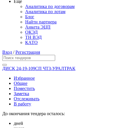
Еще
Аналитика по договорам
Аналитика по лотам
Блог
Найти партнера
Анкета ЭЦП
ОКЭД
ТН ВЭД
КАТО
Вход
/
Регистрация
ДИСК 24-19-109СП ЧТЗ-УРАЛТРАК
Избранное
Общие
Поместить
Заметка
Отслеживать
В работу
До окончания тендера осталось:
дней