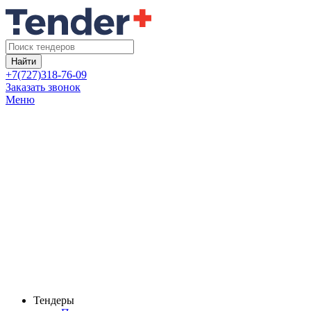
Найти
+7(727)318-76-09
Заказать звонок
Меню
Тендеры