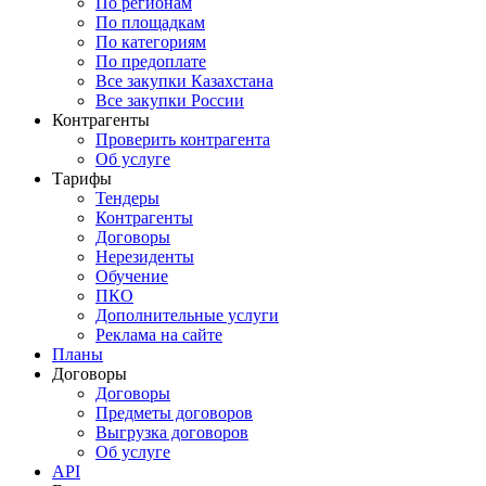
По регионам
По площадкам
По категориям
По предоплате
Все закупки Казахстана
Все закупки России
Контрагенты
Проверить контрагента
Об услуге
Тарифы
Тендеры
Контрагенты
Договоры
Нерезиденты
Обучение
ПКО
Дополнительные услуги
Реклама на сайте
Планы
Договоры
Договоры
Предметы договоров
Выгрузка договоров
Об услуге
API