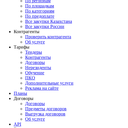
По регионам
По площадкам
По категориям
По предоплате
Все закупки Казахстана
Все закупки России
Контрагенты
Проверить контрагента
Об услуге
Тарифы
Тендеры
Контрагенты
Договоры
Нерезиденты
Обучение
ПКО
Дополнительные услуги
Реклама на сайте
Планы
Договоры
Договоры
Предметы договоров
Выгрузка договоров
Об услуге
API