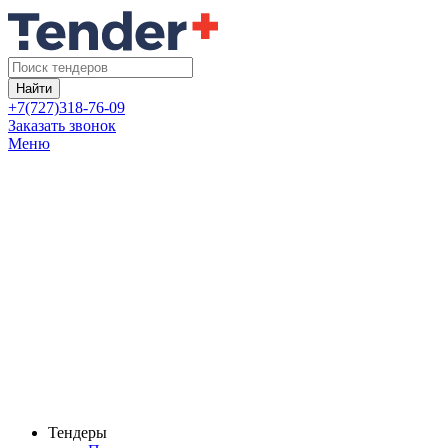
Найти
+7(727)318-76-09
Заказать звонок
Меню
Тендеры