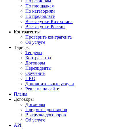
По регионам
По площадкам
По категориям
По предоплате
Все закупки Казахстана
Все закупки России
Контрагенты
Проверить контрагента
Об услуге
Тарифы
Тендеры
Контрагенты
Договоры
Нерезиденты
Обучение
ПКО
Дополнительные услуги
Реклама на сайте
Планы
Договоры
Договоры
Предметы договоров
Выгрузка договоров
Об услуге
API