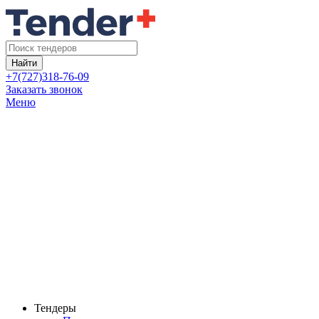
Найти
+7(727)318-76-09
Заказать звонок
Меню
Тендеры