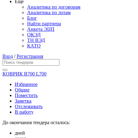
Еще
Аналитика по договорам
Аналитика по лотам
Блог
Найти партнера
Анкета ЭЦП
ОКЭД
ТН ВЭД
КАТО
Вход
/
Регистрация
КОВРИК B700 L700
Избранное
Общие
Поместить
Заметка
Отслеживать
В работу
До окончания тендера осталось:
дней