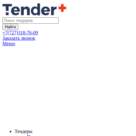
Найти
+7(727)318-76-09
Заказать звонок
Меню
Тендеры