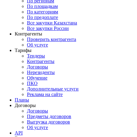
По регионам
По площадкам
По категориям
По предоплате
Все закупки Казахстана
Все закупки России
Контрагенты
Проверить контрагента
Об услуге
Тарифы
Тендеры
Контрагенты
Договоры
Нерезиденты
Обучение
ПКО
Дополнительные услуги
Реклама на сайте
Планы
Договоры
Договоры
Предметы договоров
Выгрузка договоров
Об услуге
API