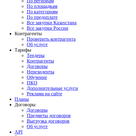
По регионам
По площадкам
По категориям
По предоплате
Все закупки Казахстана
Все закупки России
Контрагенты
Проверить контрагента
Об услуге
Тарифы
Тендеры
Контрагенты
Договоры
Нерезиденты
Обучение
ПКО
Дополнительные услуги
Реклама на сайте
Планы
Договоры
Договоры
Предметы договоров
Выгрузка договоров
Об услуге
API