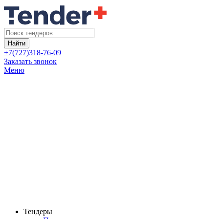
Найти
+7(727)318-76-09
Заказать звонок
Меню
Тендеры