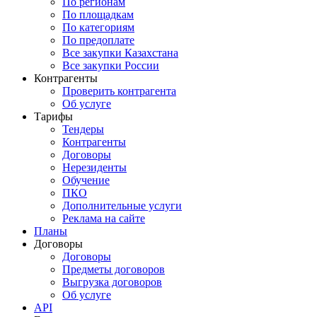
По регионам
По площадкам
По категориям
По предоплате
Все закупки Казахстана
Все закупки России
Контрагенты
Проверить контрагента
Об услуге
Тарифы
Тендеры
Контрагенты
Договоры
Нерезиденты
Обучение
ПКО
Дополнительные услуги
Реклама на сайте
Планы
Договоры
Договоры
Предметы договоров
Выгрузка договоров
Об услуге
API