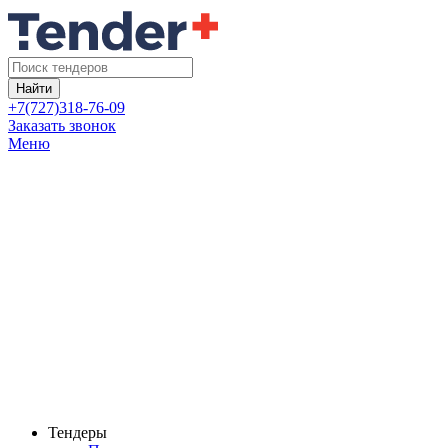
Найти
+7(727)318-76-09
Заказать звонок
Меню
Тендеры