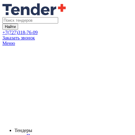
Найти
+7(727)318-76-09
Заказать звонок
Меню
Тендеры