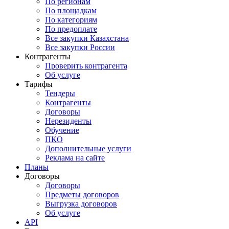
По регионам
По площадкам
По категориям
По предоплате
Все закупки Казахстана
Все закупки России
Контрагенты
Проверить контрагента
Об услуге
Тарифы
Тендеры
Контрагенты
Договоры
Нерезиденты
Обучение
ПКО
Дополнительные услуги
Реклама на сайте
Планы
Договоры
Договоры
Предметы договоров
Выгрузка договоров
Об услуге
API