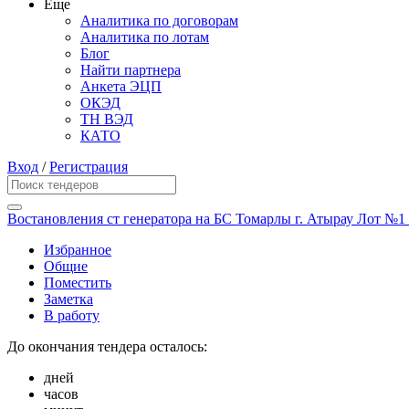
Еще
Аналитика по договорам
Аналитика по лотам
Блог
Найти партнера
Анкета ЭЦП
ОКЭД
ТН ВЭД
КАТО
Вход
/
Регистрация
Востановления ст генератора на БС Томарлы г. Атырау Лот №1 
Избранное
Общие
Поместить
Заметка
В работу
До окончания тендера осталось:
дней
часов