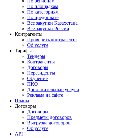
По регионам
По площадкам
По категориям
По предоплате
Все закупки Казахстана
Все закупки России
Контрагенты
Проверить контрагента
Об услуге
Тарифы
Тендеры
Контрагенты
Договоры
Нерезиденты
Обучение
ПКО
Дополнительные услуги
Реклама на сайте
Планы
Договоры
Договоры
Предметы договоров
Выгрузка договоров
Об услуге
API