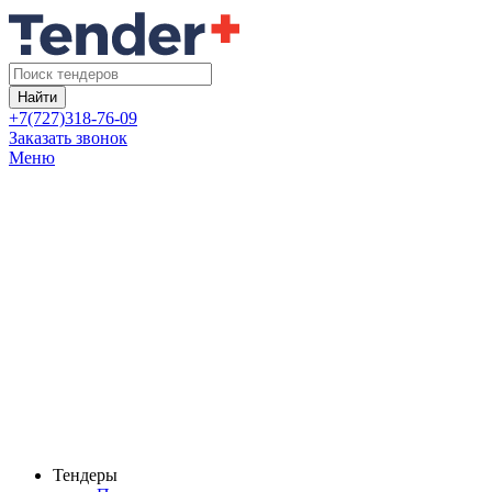
Найти
+7(727)318-76-09
Заказать звонок
Меню
Тендеры