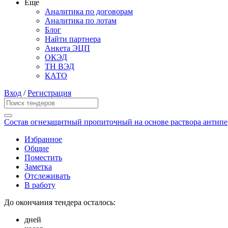
Еще
Аналитика по договорам
Аналитика по лотам
Блог
Найти партнера
Анкета ЭЦП
ОКЭД
ТН ВЭД
КАТО
Вход
/
Регистрация
Состав огнезащитный пропиточный на основе раствора антип
Избранное
Общие
Поместить
Заметка
Отслеживать
В работу
До окончания тендера осталось:
дней