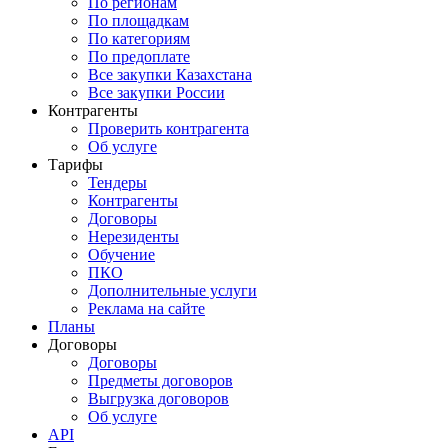
По регионам
По площадкам
По категориям
По предоплате
Все закупки Казахстана
Все закупки России
Контрагенты
Проверить контрагента
Об услуге
Тарифы
Тендеры
Контрагенты
Договоры
Нерезиденты
Обучение
ПКО
Дополнительные услуги
Реклама на сайте
Планы
Договоры
Договоры
Предметы договоров
Выгрузка договоров
Об услуге
API