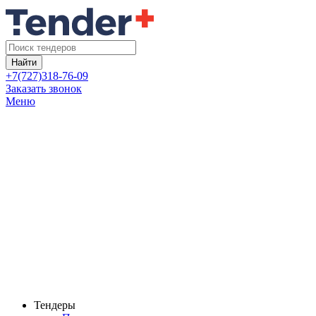
Найти
+7(727)318-76-09
Заказать звонок
Меню
Тендеры