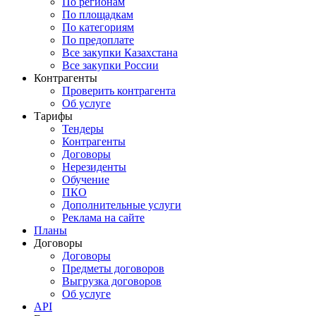
По регионам
По площадкам
По категориям
По предоплате
Все закупки Казахстана
Все закупки России
Контрагенты
Проверить контрагента
Об услуге
Тарифы
Тендеры
Контрагенты
Договоры
Нерезиденты
Обучение
ПКО
Дополнительные услуги
Реклама на сайте
Планы
Договоры
Договоры
Предметы договоров
Выгрузка договоров
Об услуге
API