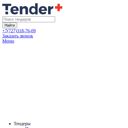
Найти
+7(727)318-76-09
Заказать звонок
Меню
Тендеры