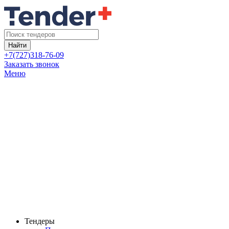
Найти
+7(727)318-76-09
Заказать звонок
Меню
Тендеры