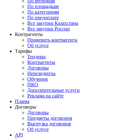
По регионам
По площадкам
По категориям
По предоплате
Все закупки Казахстана
Все закупки России
Контрагенты
Проверить контрагента
Об услуге
Тарифы
Тендеры
Контрагенты
Договоры
Нерезиденты
Обучение
ПКО
Дополнительные услуги
Реклама на сайте
Планы
Договоры
Договоры
Предметы договоров
Выгрузка договоров
Об услуге
API