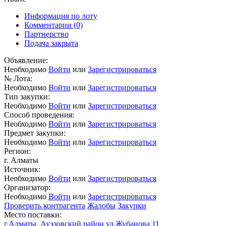
Информация по лоту
Комментарии
(0)
Партнерство
Подача закрыта
Объявление:
Необходимо
Войти
или
Зарегистрироваться
№ Лота:
Необходимо
Войти
или
Зарегистрироваться
Тип закупки:
Необходимо
Войти
или
Зарегистрироваться
Способ проведения:
Необходимо
Войти
или
Зарегистрироваться
Предмет закупки:
Необходимо
Войти
или
Зарегистрироваться
Регион:
г. Алматы
Источник:
Необходимо
Войти
или
Зарегистрироваться
Организатор:
Необходимо
Войти
или
Зарегистрироваться
Проверить контрагента
Жалобы
Закупки
Место поставки:
г.Алматы, Ауэзовский район ул.Жубанова 11