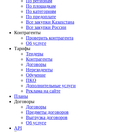
По регионам
По площадкам
По категориям
По предоплате
Все закупки Казахстана
Все закупки России
Контрагенты
Проверить контрагента
Об услуге
Тарифы
Тендеры
Контрагенты
Договоры
Нерезиденты
Обучение
ПКО
Дополнительные услуги
Реклама на сайте
Планы
Договоры
Договоры
Предметы договоров
Выгрузка договоров
Об услуге
API