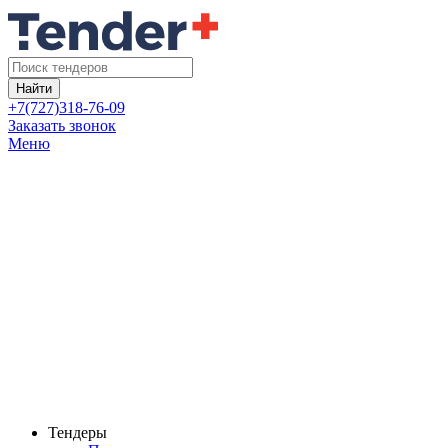
Найти
+7(727)318-76-09
Заказать звонок
Меню
Тендеры