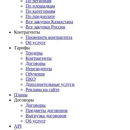
По регионам
По площадкам
По категориям
По предоплате
Все закупки Казахстана
Все закупки России
Контрагенты
Проверить контрагента
Об услуге
Тарифы
Тендеры
Контрагенты
Договоры
Нерезиденты
Обучение
ПКО
Дополнительные услуги
Реклама на сайте
Планы
Договоры
Договоры
Предметы договоров
Выгрузка договоров
Об услуге
API