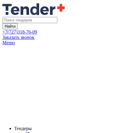
Найти
+7(727)318-76-09
Заказать звонок
Меню
Тендеры