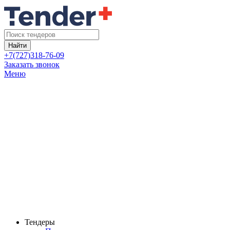
Найти
+7(727)318-76-09
Заказать звонок
Меню
Тендеры