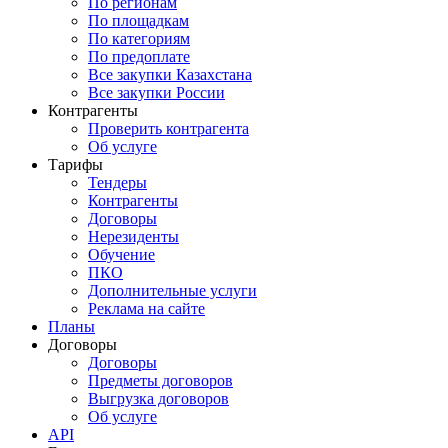
По регионам
По площадкам
По категориям
По предоплате
Все закупки Казахстана
Все закупки России
Контрагенты
Проверить контрагента
Об услуге
Тарифы
Тендеры
Контрагенты
Договоры
Нерезиденты
Обучение
ПКО
Дополнительные услуги
Реклама на сайте
Планы
Договоры
Договоры
Предметы договоров
Выгрузка договоров
Об услуге
API