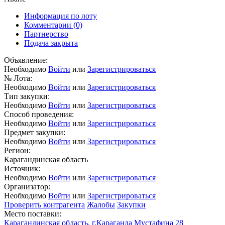
Информация по лоту
Комментарии
(0)
Партнерство
Подача закрыта
Объявление:
Необходимо
Войти
или
Зарегистрироваться
№ Лота:
Необходимо
Войти
или
Зарегистрироваться
Тип закупки:
Необходимо
Войти
или
Зарегистрироваться
Способ проведения:
Необходимо
Войти
или
Зарегистрироваться
Предмет закупки:
Необходимо
Войти
или
Зарегистрироваться
Регион:
Карагандинская область
Источник:
Необходимо
Войти
или
Зарегистрироваться
Организатор:
Необходимо
Войти
или
Зарегистрироваться
Проверить контрагента
Жалобы
Закупки
Место поставки:
Карагандинская область, г.Караганда Мустафина 28