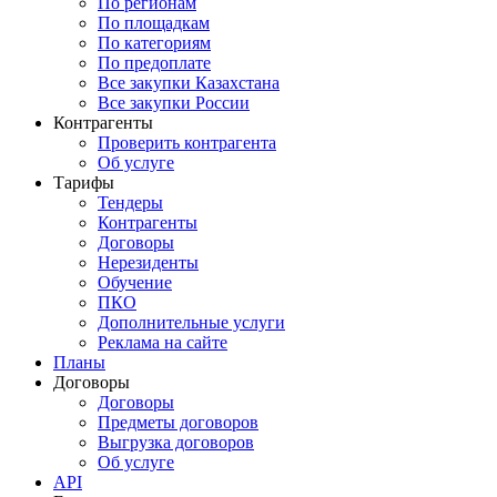
По регионам
По площадкам
По категориям
По предоплате
Все закупки Казахстана
Все закупки России
Контрагенты
Проверить контрагента
Об услуге
Тарифы
Тендеры
Контрагенты
Договоры
Нерезиденты
Обучение
ПКО
Дополнительные услуги
Реклама на сайте
Планы
Договоры
Договоры
Предметы договоров
Выгрузка договоров
Об услуге
API