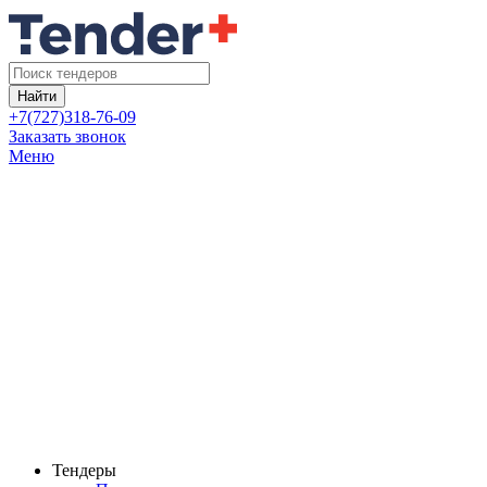
Найти
+7(727)318-76-09
Заказать звонок
Меню
Тендеры