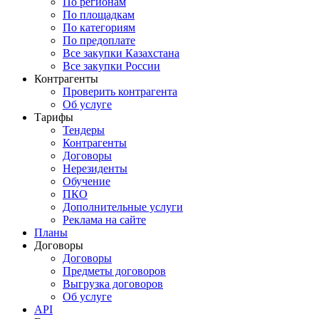
По регионам
По площадкам
По категориям
По предоплате
Все закупки Казахстана
Все закупки России
Контрагенты
Проверить контрагента
Об услуге
Тарифы
Тендеры
Контрагенты
Договоры
Нерезиденты
Обучение
ПКО
Дополнительные услуги
Реклама на сайте
Планы
Договоры
Договоры
Предметы договоров
Выгрузка договоров
Об услуге
API