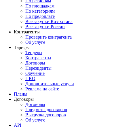
По регионам
По площадкам
По категориям
По предоплате
Все закупки Казахстана
Все закупки России
Контрагенты
Проверить контрагента
Об услуге
Тарифы
Тендеры
Контрагенты
Договоры
Нерезиденты
Обучение
ПКО
Дополнительные услуги
Реклама на сайте
Планы
Договоры
Договоры
Предметы договоров
Выгрузка договоров
Об услуге
API