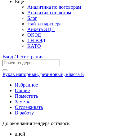
Еще
Аналитика по договорам
Аналитика по лотам
Блог
Найти партнера
Анкета ЭЦП
ОКЭД
ТН ВЭД
КАТО
Вход
/
Регистрация
Рукав напорный, резиновый, класса Б
Избранное
Общие
Поместить
Заметка
Отслеживать
В работу
До окончания тендера осталось:
дней