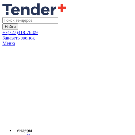
Найти
+7(727)318-76-09
Заказать звонок
Меню
Тендеры