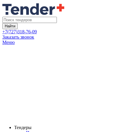
Найти
+7(727)318-76-09
Заказать звонок
Меню
Тендеры