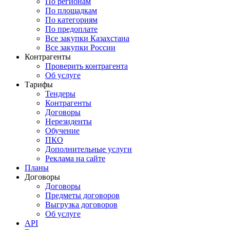
По регионам
По площадкам
По категориям
По предоплате
Все закупки Казахстана
Все закупки России
Контрагенты
Проверить контрагента
Об услуге
Тарифы
Тендеры
Контрагенты
Договоры
Нерезиденты
Обучение
ПКО
Дополнительные услуги
Реклама на сайте
Планы
Договоры
Договоры
Предметы договоров
Выгрузка договоров
Об услуге
API