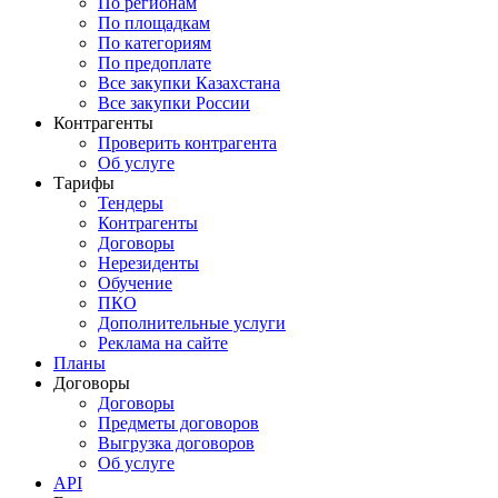
По регионам
По площадкам
По категориям
По предоплате
Все закупки Казахстана
Все закупки России
Контрагенты
Проверить контрагента
Об услуге
Тарифы
Тендеры
Контрагенты
Договоры
Нерезиденты
Обучение
ПКО
Дополнительные услуги
Реклама на сайте
Планы
Договоры
Договоры
Предметы договоров
Выгрузка договоров
Об услуге
API