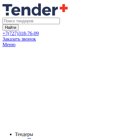
Найти
+7(727)318-76-09
Заказать звонок
Меню
Тендеры