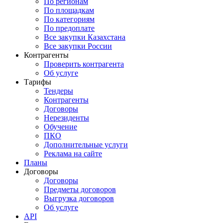
По регионам
По площадкам
По категориям
По предоплате
Все закупки Казахстана
Все закупки России
Контрагенты
Проверить контрагента
Об услуге
Тарифы
Тендеры
Контрагенты
Договоры
Нерезиденты
Обучение
ПКО
Дополнительные услуги
Реклама на сайте
Планы
Договоры
Договоры
Предметы договоров
Выгрузка договоров
Об услуге
API