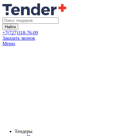
Найти
+7(727)318-76-09
Заказать звонок
Меню
Тендеры