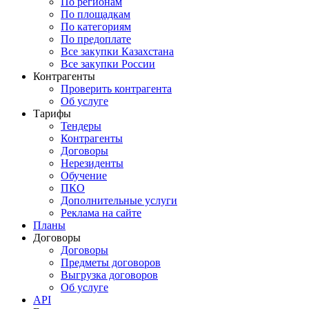
По регионам
По площадкам
По категориям
По предоплате
Все закупки Казахстана
Все закупки России
Контрагенты
Проверить контрагента
Об услуге
Тарифы
Тендеры
Контрагенты
Договоры
Нерезиденты
Обучение
ПКО
Дополнительные услуги
Реклама на сайте
Планы
Договоры
Договоры
Предметы договоров
Выгрузка договоров
Об услуге
API