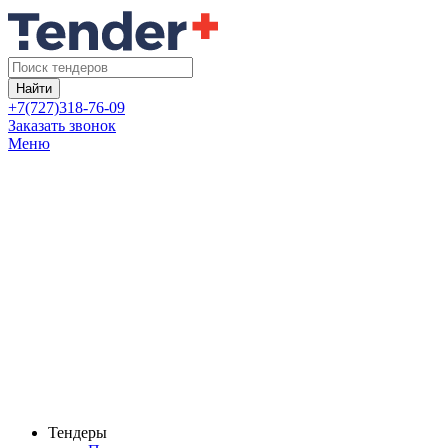
Найти
+7(727)318-76-09
Заказать звонок
Меню
Тендеры