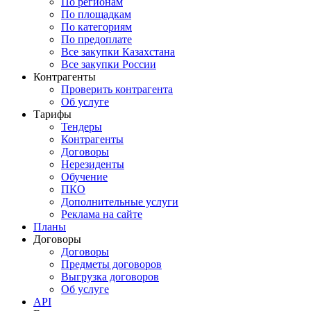
По регионам
По площадкам
По категориям
По предоплате
Все закупки Казахстана
Все закупки России
Контрагенты
Проверить контрагента
Об услуге
Тарифы
Тендеры
Контрагенты
Договоры
Нерезиденты
Обучение
ПКО
Дополнительные услуги
Реклама на сайте
Планы
Договоры
Договоры
Предметы договоров
Выгрузка договоров
Об услуге
API