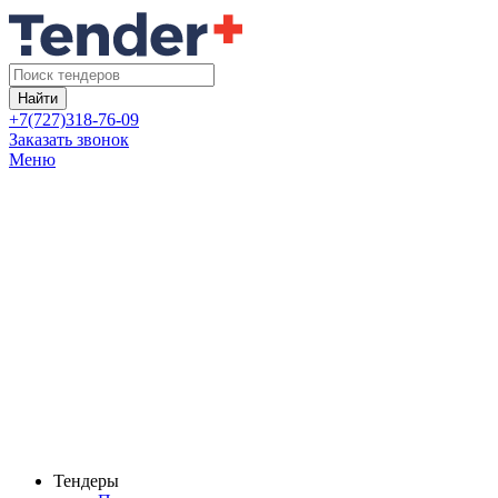
Найти
+7(727)318-76-09
Заказать звонок
Меню
Тендеры