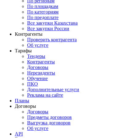
По регионам
По площадкам
По категориям
По предоплате
Все закупки Казахстана
Все закупки России
Контрагенты
Проверить контрагента
Об услуге
Тарифы
Тендеры
Контрагенты
Договоры
Нерезиденты
Обучение
ПКО
Дополнительные услуги
Реклама на сайте
Планы
Договоры
Договоры
Предметы договоров
Выгрузка договоров
Об услуге
API