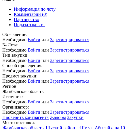
Информация по лоту
Комментарии
(0)
Партнерство
Подача закрыта
Объявление:
Необходимо
Войти
или
Зарегистрироваться
№ Лота:
Необходимо
Войти
или
Зарегистрироваться
Тип закупки:
Необходимо
Войти
или
Зарегистрироваться
Способ проведения:
Необходимо
Войти
или
Зарегистрироваться
Предмет закупки:
Необходимо
Войти
или
Зарегистрироваться
Регион:
Жамбылская область
Источник:
Необходимо
Войти
или
Зарегистрироваться
Организатор:
Необходимо
Войти
или
Зарегистрироваться
Проверить контрагента
Жалобы
Закупки
Место поставки:
Жамбылская область, Шуский район, г.Шу ул. Абылайхана 10