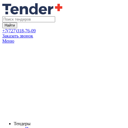
Найти
+7(727)318-76-09
Заказать звонок
Меню
Тендеры