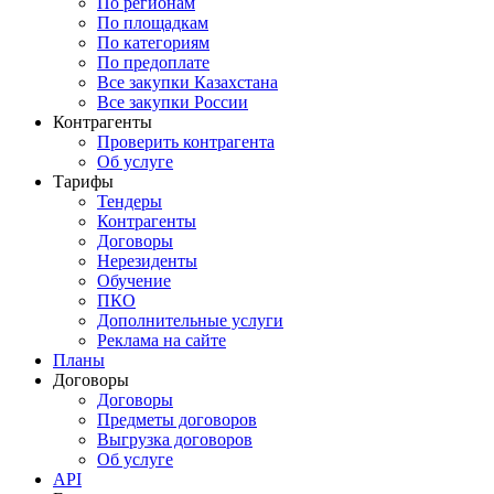
По регионам
По площадкам
По категориям
По предоплате
Все закупки Казахстана
Все закупки России
Контрагенты
Проверить контрагента
Об услуге
Тарифы
Тендеры
Контрагенты
Договоры
Нерезиденты
Обучение
ПКО
Дополнительные услуги
Реклама на сайте
Планы
Договоры
Договоры
Предметы договоров
Выгрузка договоров
Об услуге
API