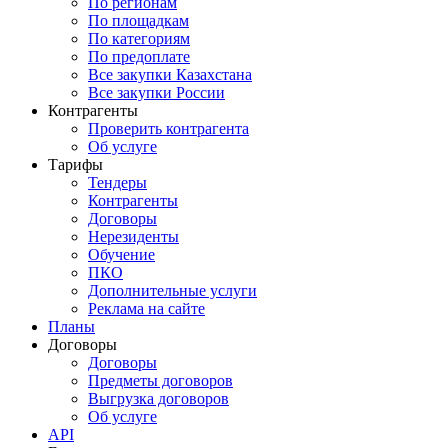
По регионам
По площадкам
По категориям
По предоплате
Все закупки Казахстана
Все закупки России
Контрагенты
Проверить контрагента
Об услуге
Тарифы
Тендеры
Контрагенты
Договоры
Нерезиденты
Обучение
ПКО
Дополнительные услуги
Реклама на сайте
Планы
Договоры
Договоры
Предметы договоров
Выгрузка договоров
Об услуге
API