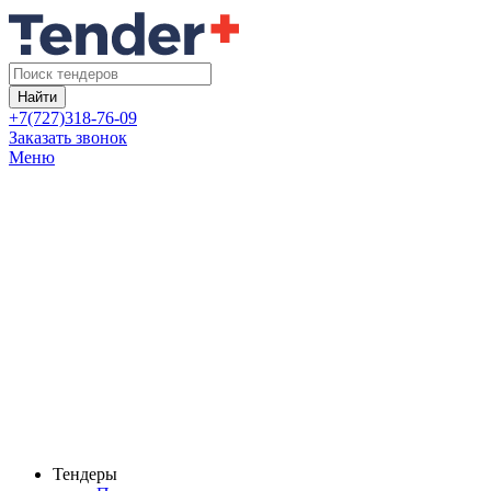
Найти
+7(727)318-76-09
Заказать звонок
Меню
Тендеры