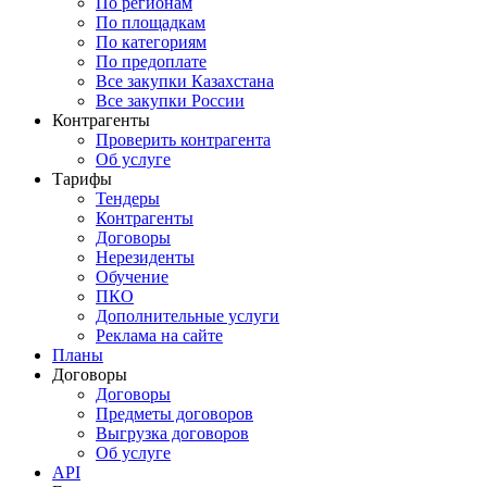
По регионам
По площадкам
По категориям
По предоплате
Все закупки Казахстана
Все закупки России
Контрагенты
Проверить контрагента
Об услуге
Тарифы
Тендеры
Контрагенты
Договоры
Нерезиденты
Обучение
ПКО
Дополнительные услуги
Реклама на сайте
Планы
Договоры
Договоры
Предметы договоров
Выгрузка договоров
Об услуге
API