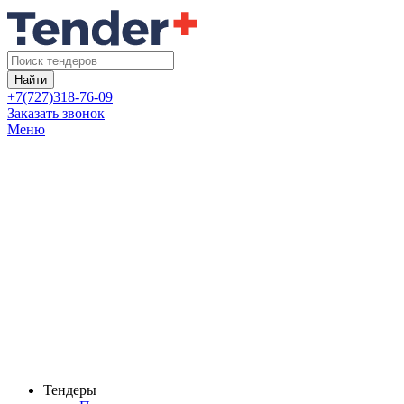
Найти
+7(727)318-76-09
Заказать звонок
Меню
Тендеры