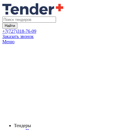
Найти
+7(727)318-76-09
Заказать звонок
Меню
Тендеры