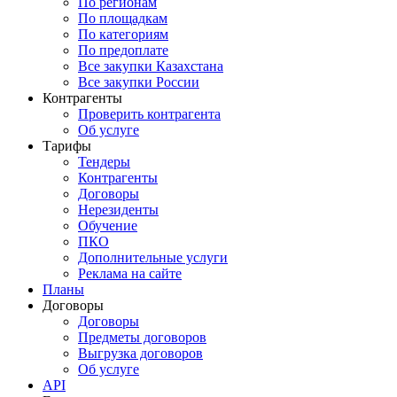
По регионам
По площадкам
По категориям
По предоплате
Все закупки Казахстана
Все закупки России
Контрагенты
Проверить контрагента
Об услуге
Тарифы
Тендеры
Контрагенты
Договоры
Нерезиденты
Обучение
ПКО
Дополнительные услуги
Реклама на сайте
Планы
Договоры
Договоры
Предметы договоров
Выгрузка договоров
Об услуге
API