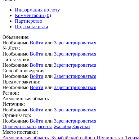
Информация по лоту
Комментарии
(0)
Партнерство
Подача закрыта
Объявление:
Необходимо
Войти
или
Зарегистрироваться
№ Лота:
Необходимо
Войти
или
Зарегистрироваться
Тип закупки:
Необходимо
Войти
или
Зарегистрироваться
Способ проведения:
Необходимо
Войти
или
Зарегистрироваться
Предмет закупки:
Необходимо
Войти
или
Зарегистрироваться
Регион:
Акмолинская область
Источник:
Необходимо
Войти
или
Зарегистрироваться
Организатор:
Необходимо
Войти
или
Зарегистрироваться
Проверить контрагента
Жалобы
Закупки
Место поставки:
Акмолинская область, Бурабайский район г.Щучинск ул.Лунача