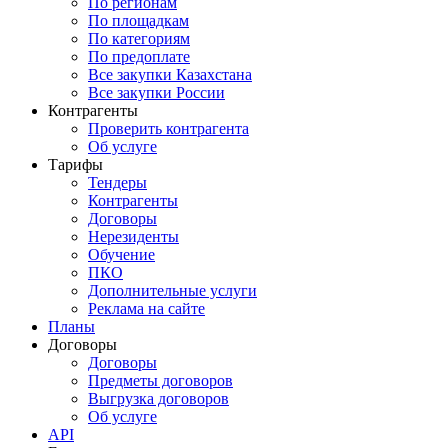
По регионам
По площадкам
По категориям
По предоплате
Все закупки Казахстана
Все закупки России
Контрагенты
Проверить контрагента
Об услуге
Тарифы
Тендеры
Контрагенты
Договоры
Нерезиденты
Обучение
ПКО
Дополнительные услуги
Реклама на сайте
Планы
Договоры
Договоры
Предметы договоров
Выгрузка договоров
Об услуге
API