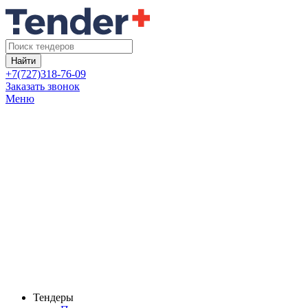
Найти
+7(727)318-76-09
Заказать звонок
Меню
Тендеры