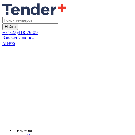
Найти
+7(727)318-76-09
Заказать звонок
Меню
Тендеры