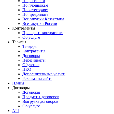
По регионам
По площадкам
По категориям
По предоплате
Все закупки Казахстана
Все закупки России
Контрагенты
Проверить контрагента
Об услуге
Тарифы
Тендеры
Контрагенты
Договоры
Нерезиденты
Обучение
ПКО
Дополнительные услуги
Реклама на сайте
Планы
Договоры
Договоры
Предметы договоров
Выгрузка договоров
Об услуге
API