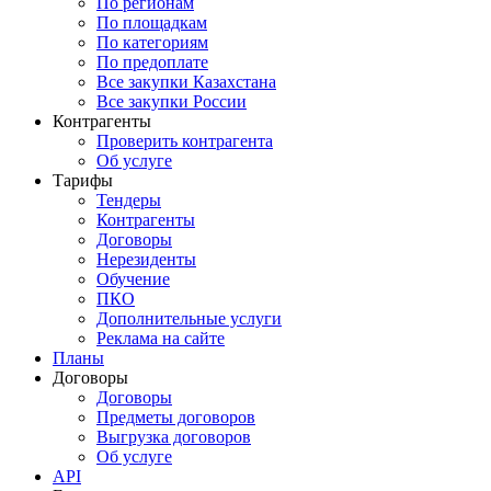
По регионам
По площадкам
По категориям
По предоплате
Все закупки Казахстана
Все закупки России
Контрагенты
Проверить контрагента
Об услуге
Тарифы
Тендеры
Контрагенты
Договоры
Нерезиденты
Обучение
ПКО
Дополнительные услуги
Реклама на сайте
Планы
Договоры
Договоры
Предметы договоров
Выгрузка договоров
Об услуге
API