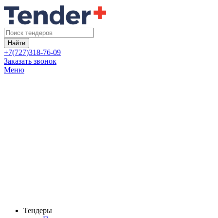
Найти
+7(727)318-76-09
Заказать звонок
Меню
Тендеры