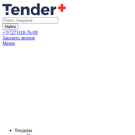
Найти
+7(727)318-76-09
Заказать звонок
Меню
Тендеры