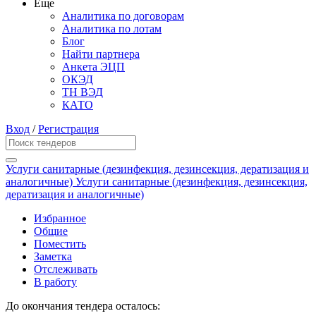
Еще
Аналитика по договорам
Аналитика по лотам
Блог
Найти партнера
Анкета ЭЦП
ОКЭД
ТН ВЭД
КАТО
Вход
/
Регистрация
Услуги санитарные (дезинфекция, дезинсекция, дератизация и
аналогичные) Услуги санитарные (дезинфекция, дезинсекция,
дератизация и аналогичные)
Избранное
Общие
Поместить
Заметка
Отслеживать
В работу
До окончания тендера осталось: