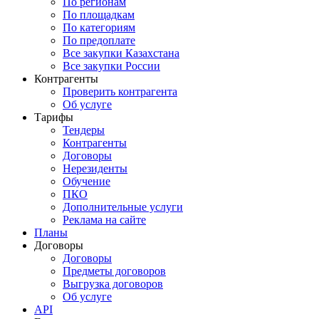
По регионам
По площадкам
По категориям
По предоплате
Все закупки Казахстана
Все закупки России
Контрагенты
Проверить контрагента
Об услуге
Тарифы
Тендеры
Контрагенты
Договоры
Нерезиденты
Обучение
ПКО
Дополнительные услуги
Реклама на сайте
Планы
Договоры
Договоры
Предметы договоров
Выгрузка договоров
Об услуге
API