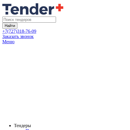
Найти
+7(727)318-76-09
Заказать звонок
Меню
Тендеры