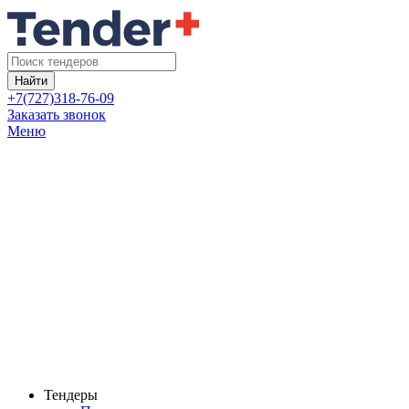
Найти
+7(727)318-76-09
Заказать звонок
Меню
Тендеры