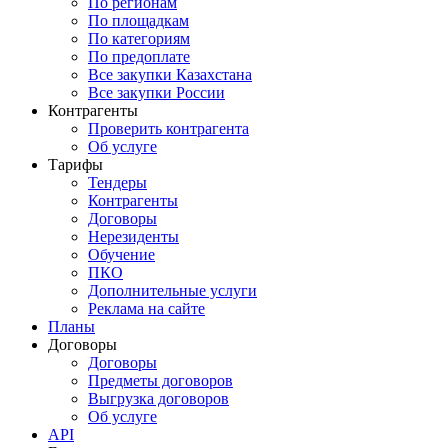
По регионам
По площадкам
По категориям
По предоплате
Все закупки Казахстана
Все закупки России
Контрагенты
Проверить контрагента
Об услуге
Тарифы
Тендеры
Контрагенты
Договоры
Нерезиденты
Обучение
ПКО
Дополнительные услуги
Реклама на сайте
Планы
Договоры
Договоры
Предметы договоров
Выгрузка договоров
Об услуге
API