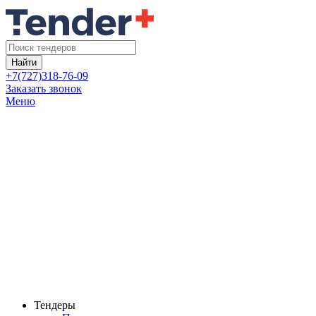
Найти
+7(727)318-76-09
Заказать звонок
Меню
Тендеры