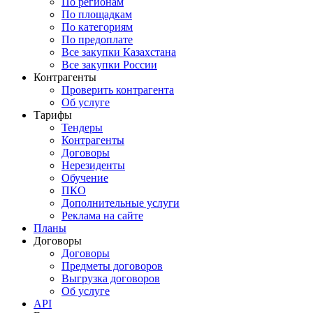
По регионам
По площадкам
По категориям
По предоплате
Все закупки Казахстана
Все закупки России
Контрагенты
Проверить контрагента
Об услуге
Тарифы
Тендеры
Контрагенты
Договоры
Нерезиденты
Обучение
ПКО
Дополнительные услуги
Реклама на сайте
Планы
Договоры
Договоры
Предметы договоров
Выгрузка договоров
Об услуге
API