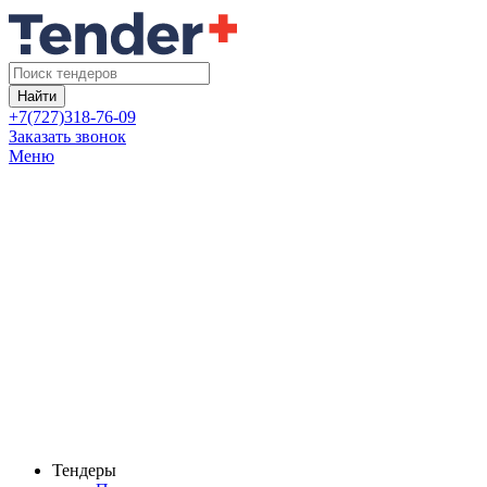
Найти
+7(727)318-76-09
Заказать звонок
Меню
Тендеры