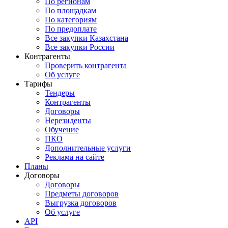
По регионам
По площадкам
По категориям
По предоплате
Все закупки Казахстана
Все закупки России
Контрагенты
Проверить контрагента
Об услуге
Тарифы
Тендеры
Контрагенты
Договоры
Нерезиденты
Обучение
ПКО
Дополнительные услуги
Реклама на сайте
Планы
Договоры
Договоры
Предметы договоров
Выгрузка договоров
Об услуге
API