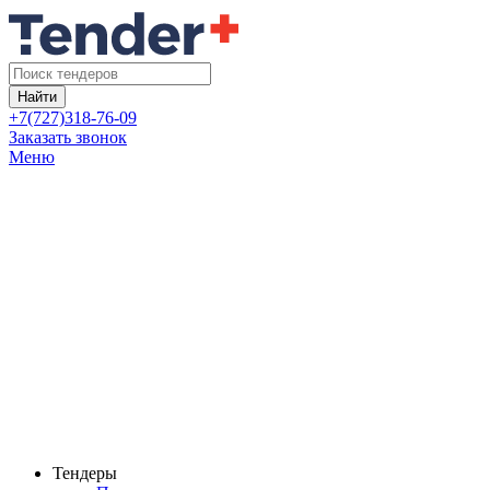
Найти
+7(727)318-76-09
Заказать звонок
Меню
Тендеры