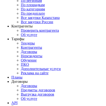
По регионам
По площадкам
По категориям
По предоплате
Все закупки Казахстана
Все закупки России
Контрагенты
Проверить контрагента
Об услуге
Тарифы
Тендеры
Контрагенты
Договоры
Нерезиденты
Обучение
ПКО
Дополнительные услуги
Реклама на сайте
Планы
Договоры
Договоры
Предметы договоров
Выгрузка договоров
Об услуге
API