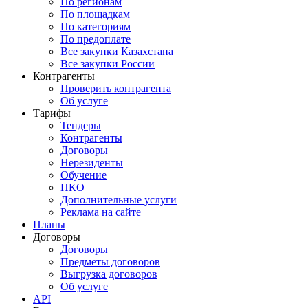
По регионам
По площадкам
По категориям
По предоплате
Все закупки Казахстана
Все закупки России
Контрагенты
Проверить контрагента
Об услуге
Тарифы
Тендеры
Контрагенты
Договоры
Нерезиденты
Обучение
ПКО
Дополнительные услуги
Реклама на сайте
Планы
Договоры
Договоры
Предметы договоров
Выгрузка договоров
Об услуге
API