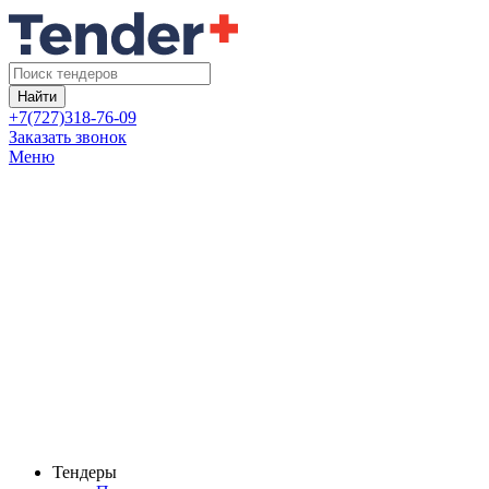
Найти
+7(727)318-76-09
Заказать звонок
Меню
Тендеры